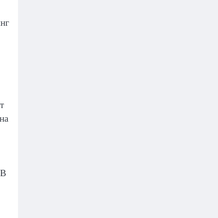
инг
т
на
 В