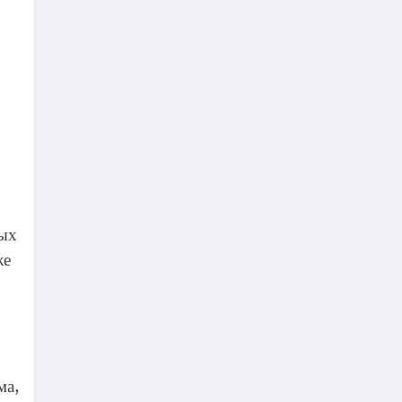
ных
же
ма,